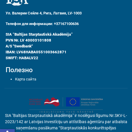
Ул. Валерии Сейле 4, Рига, Латвия, LV-1003
Телефон для информации: +37167100636
SIA “Baltijas Starptautiskā Akadēmija”
PVN Nr. LV 40003101808
A/S "Swedbank"
IBAN: LV68HABA0551003662871
SWIFT: HABALV22
Полезно
Карта сайта
SIA "Baltijas Starptautiskā akadēmija" ir noslēgusi līgumu Nr.SKV-L-
2023/142 ar Latvijas Investīciju un attīstības aģentūru par atbalsta
saņemšanu pasākuma “Starptautiskās konkurētspējas