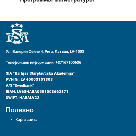
Ул. Валерии Сейле 4, Рига, Латвия, LV-1003
Телефон для информации: +37167100636
SIA “Baltijas Starptautiskā Akadēmija”
PVN Nr. LV 40003101808
A/S "Swedbank"
IBAN: LV68HABA0551003662871
SWIFT: HABALV22
Полезно
Карта сайта