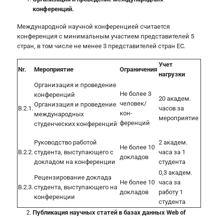
конференций.
Международной научной конференцией считается
конференция с минимальным участием представителей 5
стран, в том числе не менее 3 представителей стран ЕС.
Учет
Nr.
Мероприятие
Ограничения
нагрузки
Организация и проведение
Не более 3
конференций
20 академ.
человек/
Организация и проведение
B.2.1.
часов за
кон-
международных
мероприятие
ференций
студенческих конференций
Руководство работой
2 академ.
Не более 10
B.2.2.
студента, выступающего с
часа за 1
докладов
докладом на конференции
студента
0,3 академ.
Рецензирование доклада
Не более 10
часа за
B.2.3.
студента, выступающего на
докладов
работу 1
конференции
студента
Публикация научных статей в базах данных Web of