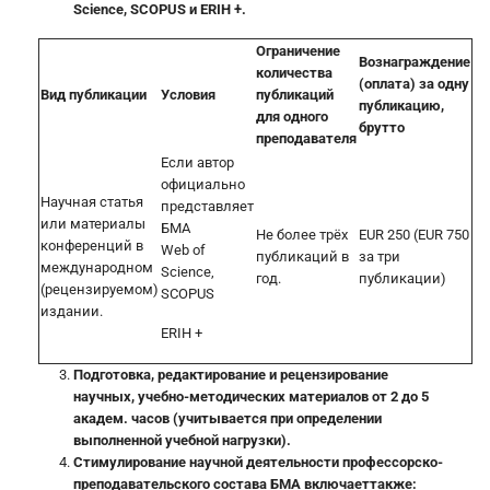
Science, SCOPUS и ERIH +.
Ограничение
Вознаграждение
количества
(оплата) за одну
Вид публикации
Условия
публикаций
публикацию,
для одного
брутто
преподавателя
Если автор
официально
Научная статья
представляет
или материалы
БМА
Не более трёх
EUR 250 (EUR 750
конференций в
Web of
публикаций в
за три
международном
Science,
год.
публикации)
(рецензируемом)
SCOPUS
издании.
ERIH +
Подготовка, редактирование и рецензирование
научных, учебно-методических материалов от 2 до 5
академ. часов (учитывается при определении
выполненной учебной нагрузки).
Стимулирование научной деятельности профессорско-
преподавательского состава БМА включает
также: