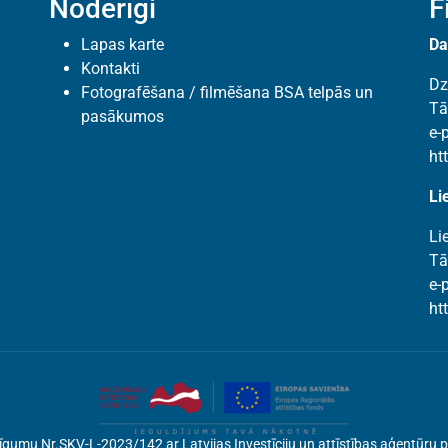
Noderīgi
F
Lapas karte
Da
Kontakti
Dz
Fotografēšana / filmēšana BSA telpās un
Tā
pasākumos
e-
ht
Li
Li
Tā
e-
ht
si līgumu Nr.SKV-L-2023/142 ar Latvijas Investīciju un attīstības aģentū