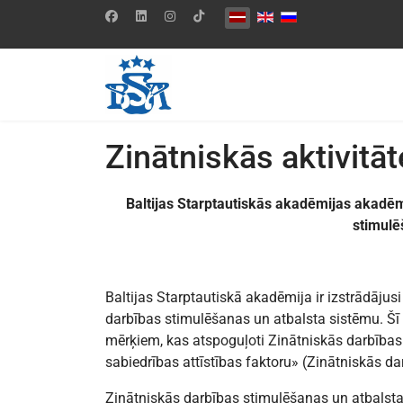
Izvēlieties valodu
Zinātniskās aktivitā
Baltijas Starptautiskās akadēmijas akadē
stimulē
Baltijas Starptautiskā akadēmija ir izstrādāju
darbības stimulēšanas un atbalsta sistēmu. Šī 
mērķiem, kas atspoguļoti Zinātniskās darbības 
sabiedrības attīstības faktoru» (Zinātniskās da
Zinātniskās darbības stimulēšanas un atbalsta