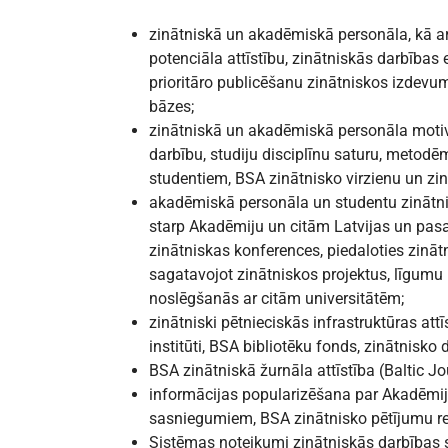
zinātniskā un akadēmiskā personāla, kā ar
potenciāla attīstību, zinātniskās darbības ef
prioritāro publicēšanu zinātniskos izdev
bāzes;
zinātniskā un akadēmiskā personāla motivāc
darbību, studiju disciplīnu saturu, metodē
studentiem, BSA zinātnisko virzienu un zin
akadēmiskā personāla un studentu zinātn
starp Akadēmiju un citām Latvijas un pas
zinātniskas konferences, piedaloties zinātn
sagatavojot zinātniskos projektus, līgum
noslēgšanās ar citām universitātēm;
zinātniski pētnieciskās infrastruktūras attī
institūti, BSA bibliotēku fonds, zinātnisko 
BSA zinātniskā žurnāla attīstība (Baltic J
informācijas popularizēšana par Akadēmij
sasniegumiem, BSA zinātnisko pētījumu re
Sistēmas noteikumi zinātniskās darbības st