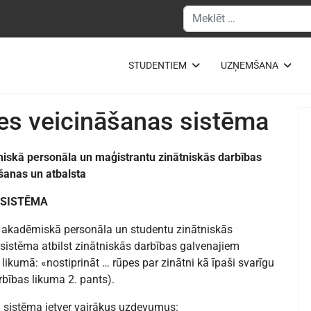
Meklēšanas forma
STUDENTIEM
UZŅEMŠANA
tes veicināšanas sistēma
miskā personāla un maģistrantu zinātniskās darbības
šanas un atbalsta
SISTĒMA
si akadēmiskā personāla un studentu zinātniskās
sistēma atbilst zinātniskās darbības galvenajiem
likumā: «nostiprināt … rūpes par zinātni kā īpaši svarīgu
rbības likumа 2. pants).
 sistēma ietver vairākus uzdevumus: