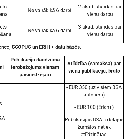
ēts
2 akad. stundas par
Ne vairāk kā 6 darbi
šana
vienu darbu
ēts
3 akad. stundas par
Ne vairāk kā 6 darbi
zēšana
vienu darbu
ience, SCOPUS un ERIH + datu bāzēs.
Publikāciju daudzuma
Atlīdzība (samaksa) par
mi
ierobežojums vienam
vienu publikāciju, bruto
pasniedzējam
- EUR 350 (uz visiem BSA
autoriem)
s
- EUR 100 (Erich+)
SA
Publikācijas BSA izdotajos
žurnālos netiek
atlīdzinātas.
,