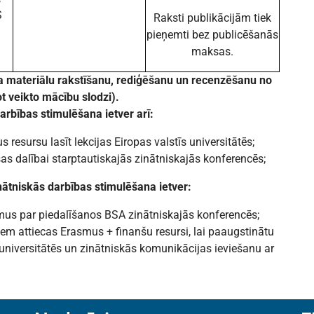
S
Raksti publikācijām tiek
pieņemti bez publicēšanās
maksas.
a materiālu rakstīšanu, rediģēšanu un recenzēšanu no
t veikto mācību slodzi).
rbības stimulēšana ietver arī:
esursu lasīt lekcijas Eiropas valstīs universitātēs;
as dalībai starptautiskajās zinātniskajās konferencēs;
ātniskās darbības stimulēšana ietver:
mus par piedalīšanos BSA zinātniskajās konferencēs;
em attiecas Erasmus + finanšu resursi, lai paaugstinātu
universitātēs un zinātniskās komunikācijas ieviešanu ar