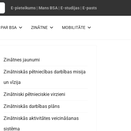
E-pieteikums
|
Mans BSA
|
E-studijas
|
E-pasts
PAR BSA
ZINĀTNE
MOBILITĀTE
Zinātnes jaunumi
Zinātniskās pētniecības darbības misija
un vīzija
Zinātniski pētnieciskie virzieni
Zinātniskās darbības plāns
Zinātniskās aktivitātes veicināšanas
sistēma