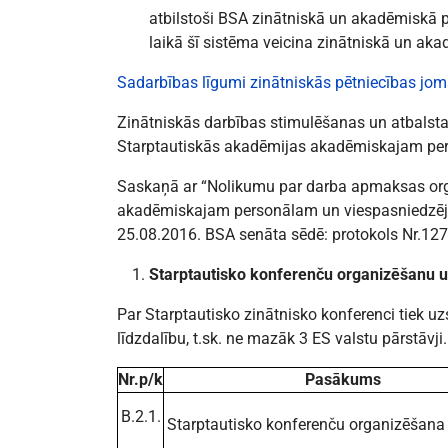
atbilstoši BSA zinātniskā un akadēmiskā 
laikā šī sistēma veicina zinātniskā un aka
Sadarbības līgumi zinātniskās pētniecības jo
Zinātniskās darbības stimulēšanas un atbalsta
Starptautiskās akadēmijas akadēmiskajam pe
Saskaņā ar “Nolikumu par darba apmaksas org
akadēmiskajam personālam un viespasniedzējie
25.08.2016. BSA senāta sēdē: protokols Nr.127),
Starptautisko konferenču organizēšanu u
Par Starptautisko zinātnisko konferenci tiek u
līdzdalību, t.sk. ne mazāk 3 ES valstu pārstāvji.
Nr.p/k
Pasākums
B.2.1.
Starptautisko konferenču organizēšana