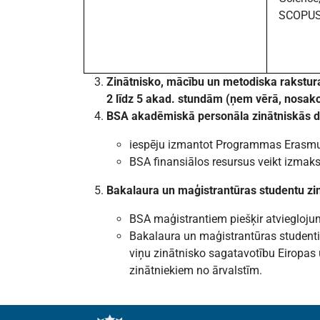
SCOPU
Zinātnisko, mācību un metodiska rakstur
2 līdz 5 akad. stundām (ņem vērā, nosako
BSA akadēmiskā personāla zinātniskās da
iespēju izmantot Programmas Erasmus r
BSA finansiālos resursus veikt izmaks
Bakalaura un maģistrantūras studentu zin
BSA maģistrantiem piešķir atviegloju
Bakalaura un maģistrantūras studenti
viņu zinātnisko sagatavotību Eiropas 
zinātniekiem no ārvalstīm.