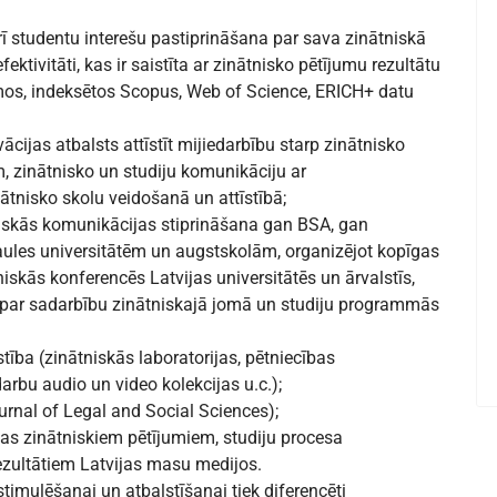
ī studentu interešu pastiprināšana par sava zinātniskā
ektivitāti, kas ir saistīta ar zinātnisko pētījumu rezultātu
umos, indeksētos Scopus, Web of Science, ERICH+ datu
ijas atbalsts attīstīt mijiedarbību starp zinātnisko
m, zinātnisko un studiju komunikāciju ar
ātnisko skolu veidošanā un attīstībā;
iskās komunikācijas stiprināšana gan BSA, gan
aules universitātēm un augstskolām, organizējot kopīgas
iskās konferencēs Latvijas universitātēs un ārvalstīs,
u par sadarbību zinātniskajā jomā un studiju programmās
stība (zinātniskās laboratorijas, pētniecības
darbu audio un video kolekcijas u.c.);
ournal of Legal and Social Sciences);
as zinātniskiem pētījumiem, studiju procesa
zultātiem Latvijas masu medijos.
imulēšanai un atbalstīšanai tiek diferencēti