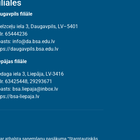
iliāles
ugavpils filiāle
elzceļu iela 3, Daugavpils, LV–5401
lr. 65444236
pasts:
info@da.bsa.edu.lv
tps://daugavpils.bsa.edu.lv
epājas filiāle
edaga iela 3, Liepāja, LV-3416
lr. 63425448, 29293671
pasts:
bsa.liepaja@inbox.lv
tps://bsa-liepaja.lv
ru par atbalsta saņemšanu pasākuma “Starptautiskās