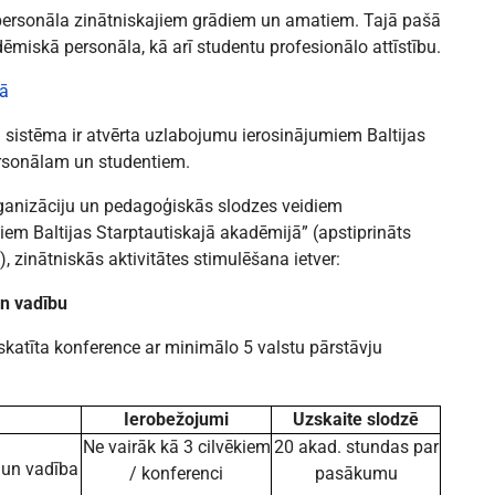
personāla zinātniskajiem grādiem un amatiem. Tajā pašā
dēmiskā personāla, kā arī studentu profesionālo attīstību.
mā
 sistēma ir atvērta uzlabojumu ierosinājumiem Baltijas
rsonālam un studentiem.
anizāciju un pedagoģiskās slodzes veidiem
m Baltijas Starptautiskajā akadēmijā” (apstiprināts
 zinātniskās aktivitātes stimulēšana ietver:
n vadību
zskatīta konference ar minimālo 5 valstu pārstāvju
Ierobežojumi
Uzskaite slodzē
Ne vairāk kā 3 cilvēkiem
20 akad. stundas par
 un vadība
/ konferenci
pasākumu