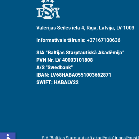
Valērijas Seiles iela 4, Rīga, Latvija, LV-1003
Informatīvais tālrunis: +37167100636
SIA “Baltijas Starptautiskā Akadēmija”
PVN Nr. LV 40003101808
A/S "Swedbank"
IBAN: LV68HABA0551003662871
SWIFT: HABALV22
SIA "Baltijas Starptautiskā akadēmija" ir noslēgu