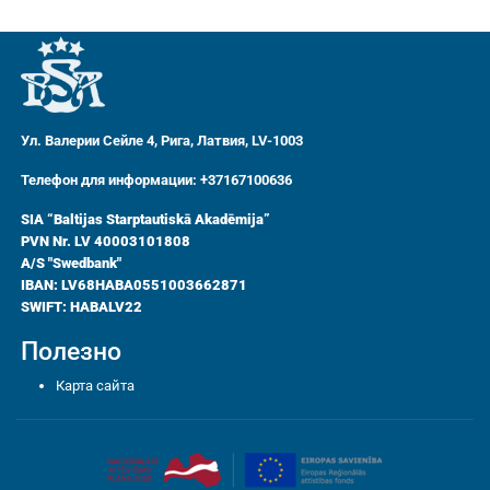
Ул. Валерии Сейле 4, Рига, Латвия, LV-1003
Телефон для информации: +37167100636
SIA “Baltijas Starptautiskā Akadēmija”
PVN Nr. LV 40003101808
A/S "Swedbank"
IBAN: LV68HABA0551003662871
SWIFT: HABALV22
Полезно
Карта сайта