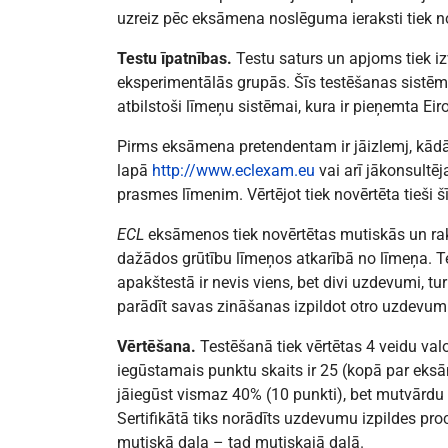
uzreiz pēc eksāmena noslēguma ieraksti tiek n
Testu īpatnības.
Testu saturs un apjoms tiek iz
eksperimentālās grupās. Šīs testēšanas sistēma
atbilstoši līmeņu sistēmai, kura ir pieņemta Eir
Pirms eksāmena pretendentam ir jāizlemj, kādā
lapā
http://www.eclexam.eu
vai arī jākonsultē
prasmes līmenim. Vērtējot tiek novērtēta tieši 
ECL
eksāmenos tiek novērtētas mutiskās un ra
dažādos grūtību līmeņos atkarībā no līmeņa. T
apakštestā ir nevis viens, bet divi uzdevumi, t
parādīt savas zināšanas izpildot otro uzdevum
Vērtēšana.
Testēšanā tiek vērtētas 4 veidu va
iegūstamais punktu skaits ir 25 (kopā par eks
jāiegūst vismaz 40% (10 punkti), bet mutvārdu
Sertifikātā tiks norādīts uzdevumu izpildes procen
mutiskā daļa – tad mutiskajā daļā.