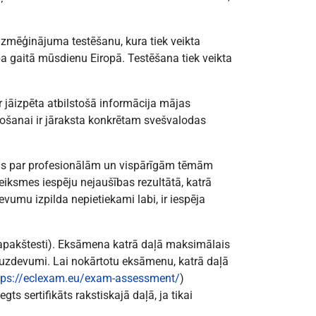
 izmēģinājuma testēšanu, kura tiek veikta
a gaitā mūsdienu Eiropā. Testēšana tiek veikta
 jāizpēta atbilstošā informācija mājas
ošanai ir jāraksta konkrētam svešvalodas
jās par profesionālām un vispārīgām tēmām
iksmes iespēju nejaušības rezultātā, katrā
vumu izpilda nepietiekami labi, ir iespēja
4 apakštesti). Eksāmena katrā daļā maksimālais
 uzdevumi. Lai nokārtotu eksāmenu, katrā daļā
tps://eclexam.eu/exam-assessment/
)
gts sertifikāts rakstiskajā daļā, ja tikai