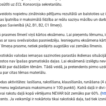
osūtīti uz
ECL
Konsorcija sekretariātu.
veidots nopietnu zinātnisko pētījumu rezultātā un balstoties uz
s īpatnība ir maksimālā līdzība ar reālu saziņu mācību un darb
opas Savienībā (A2, B1, B2, C1 līmeņi).
 prasmes līmenī viņš kārtos eksāmenu. Lai pieņemtu lēmumu, ir
jas ar savu svešvalodas pasniedzēju. Iesniegumu eksāmena kārt
šī līmeņa prasme, netiek piešķirts augstāks vai zemāks līmenis.
kstiskās valodas iemaņas sazinoties parastās ikdienas situāci
estos nav īpašas gramatiskās daļas. Lai eksāmenā izslēgtu neve
urklāt par dažādām tēmām. Tādā veidā, ja pretendents pirmo uzde
u par citas tēmas materiālu.
lodas aktivitātes: lasīšana, rakstīšana, klausīšanās, runāšana (
āmenu iegūstamais maksimums ir 100 punkti). Katrā daļā ir divi
 vai rakstu daļā kopā vērtējums NEVAR būt zemāks par 60%. (
ht
ts. Ja veiksmīgi ir nokārtota tikai rakstiskā daļa, tad tiek izsnie