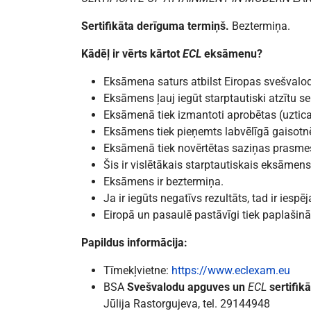
Sertifikāta derīguma termiņš.
Beztermiņa.
Kādēļ ir vērts kārtot
ECL
eksāmenu?
Eksāmena saturs atbilst Eiropas svešvalo
Eksāmens ļauj iegūt starptautiski atzītu 
Eksāmenā tiek izmantoti aprobētas (uztic
Eksāmens tiek pieņemts labvēlīgā gaisotn
Eksāmenā tiek novērtētas saziņas prasme
Šis ir vislētākais starptautiskais eksāmens
Eksāmens ir beztermiņa.
Ja ir iegūts negatīvs rezultāts, tad ir iesp
Eiropā un pasaulē pastāvīgi tiek paplašinā
Papildus informācija:
Tīmekļvietne:
https://www.eclexam.eu
BSA
Svešvalodu apguves un
ECL
sertifik
Jūlija Rastorgujeva, tel. 29144948