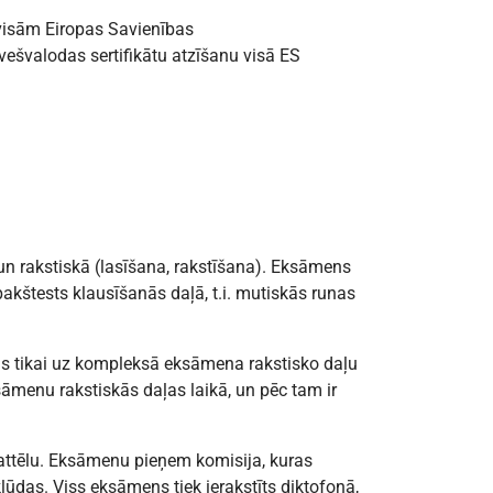
visām Eiropas Savienības
vešvalodas sertifikātu atzīšanu visā ES
n rakstiskā (lasīšana, rakstīšana). Eksāmens
pakštests klausīšanās daļā, t.i. mutiskās runas
das tikai uz kompleksā eksāmena rakstisko daļu
sāmenu rakstiskās daļas laikā, un pēc tam ir
attēlu. Eksāmenu pieņem komisija, kuras
kļūdas. Viss eksāmens tiek ierakstīts diktofonā,