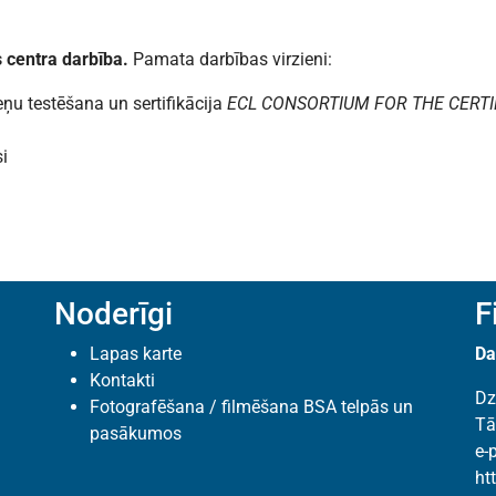
s centra
darbība.
Pamata darbības virzieni:
ņu testēšana un sertifikācija
ECL CONSORTIUM FOR THE CERTI
i
Noderīgi
F
Lapas karte
Da
Kontakti
Dz
Fotografēšana / filmēšana BSA telpās un
Tā
pasākumos
e-
ht