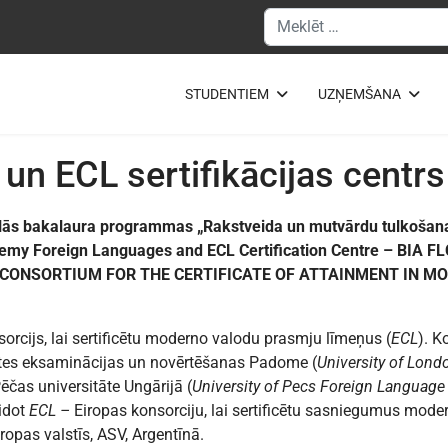
Meklēšanas forma
STUDENTIEM
UZŅEMŠANA
n ECL sertifikācijas centrs
nālās bakalaura programmas „Rakstveida un mutvārdu tulkoša
cademy Foreign Languages and ECL Certification Centre – BIA FLC
ā (ECL CONSORTIUM FOR THE CERTIFICATE OF ATTAINMENT IN
orcijs, lai sertificētu moderno valodu prasmju līmeņus (
ECL
). K
ātes eksaminācijas un novērtēšanas Padome (
University of Lon
čas universitāte Ungārijā (
University of Pecs Foreign Language
eidot
ECL –
Eiropas konsorciju, lai sertificētu sasniegumus mod
ropas valstīs, ASV, Argentīnā.