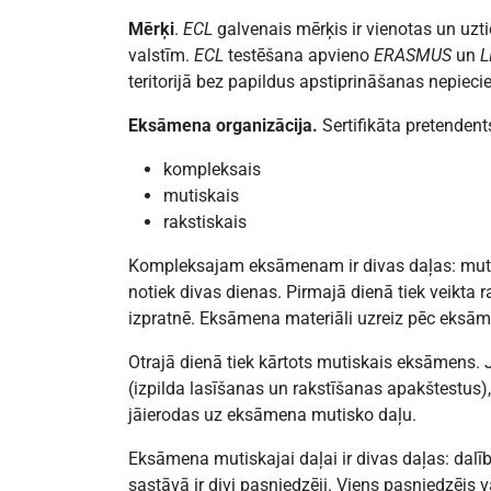
Mērķi
.
ECL
galvenais mērķis ir vienotas un uz
valstīm.
ECL
testēšana apvieno
ERASMUS
un
L
teritorijā bez papildus apstiprināšanas nepieci
Eksāmena organizācija.
Sertifikāta pretendent
kompleksais
mutiskais
rakstiskais
Kompleksajam eksāmenam ir divas daļas: mutisk
notiek divas dienas. Pirmajā dienā tiek veikta 
izpratnē. Eksāmena materiāli uzreiz pēc eksā
Otrajā dienā tiek kārtots mutiskais eksāmens. 
(izpilda lasīšanas un rakstīšanas apakštestus),
jāierodas uz eksāmena mutisko daļu.
Eksāmena mutiskajai daļai ir divas daļas: da
sastāvā ir divi pasniedzēji. Viens pasniedzējs 