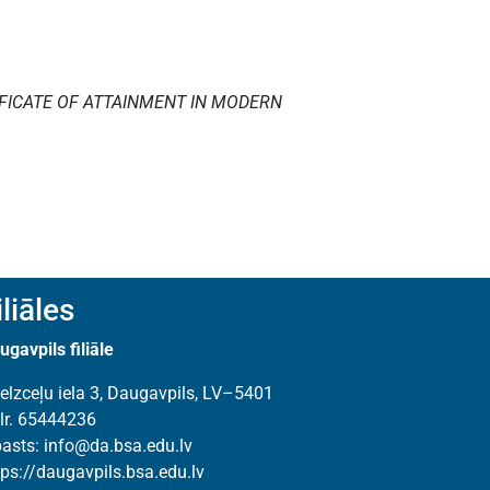
FICATE OF ATTAINMENT IN MODERN
iliāles
ugavpils filiāle
elzceļu iela 3, Daugavpils, LV–5401
lr. 65444236
pasts:
info@da.bsa.edu.lv
tps://daugavpils.bsa.edu.lv