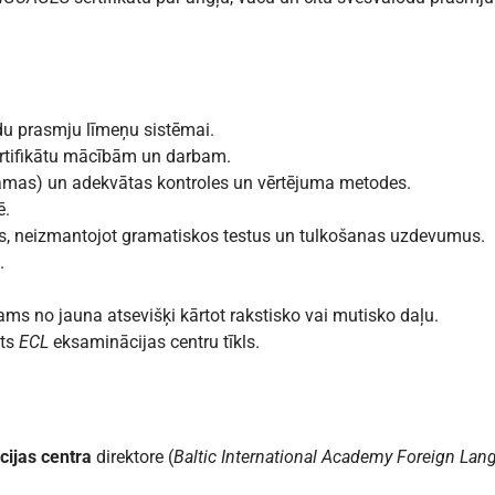
du prasmju līmeņu sistēmai.
sertifikātu mācībām un darbam.
amas) un adekvātas kontroles un vērtējuma metodes.
ē.
s, neizmantojot gramatiskos testus un tulkošanas uzdevumus.
.
ējams no jauna atsevišķi kārtot rakstisko vai mutisko daļu.
ts
ECL
eksaminācijas centru tīkls.
ācijas centra
direktore (
Baltic International Academy Foreign Lan