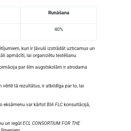
Runāšana
40%
tījumiem, kuri ir ļāvuši izstrādāt uzticamus un
āli apmācīti, lai organizētu testēšanu.
Informācija par šīm augstskolām ir atrodama
ērtē tā rezultātus, ir atbildīga par to, lai
ko eksāmenu var kārtot
BIA FLC
konsultācijā,
anu un iegūt
ECL CONSORTIUM FOR THE
u līmeņiem.