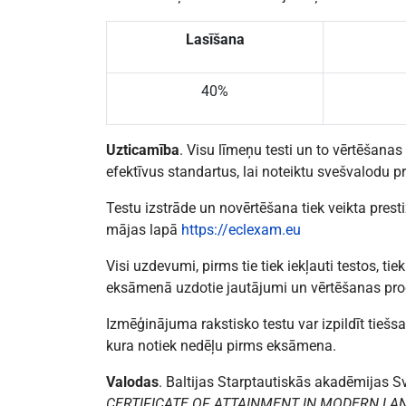
Lasīšana
40%
Uzticamība
. Visu līmeņu testi un to vērtēšanas
efektīvus standartus, lai noteiktu svešvalodu pr
Testu izstrāde un novērtēšana tiek veikta pres
mājas lapā
https://eclexam.eu
Visi uzdevumi, pirms tie tiek iekļauti testos, ti
eksāmenā uzdotie jautājumi un vērtēšanas pro
Izmēģinājuma rakstisko testu var izpildīt tiešsa
kura notiek nedēļu pirms eksāmena.
Valodas
. Baltijas Starptautiskās akadēmijas
CERTIFICATE OF ATTAINMENT IN MODERN L