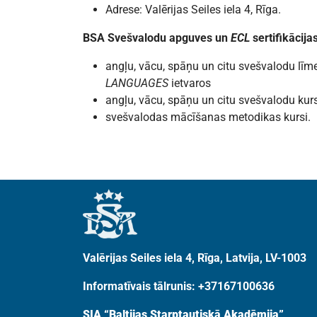
Adrese: Valērijas Seiles iela 4, Rīga.
BSA Svešvalodu apguves un
ECL
sertifikācija
angļu, vācu, spāņu un citu svešvalodu līme
LANGUAGES
ietvaros
angļu, vācu, spāņu un citu svešvalodu kurs
svešvalodas mācīšanas metodikas kursi.
Valērijas Seiles iela 4, Rīga, Latvija, LV-1003
Informatīvais tālrunis: +37167100636
SIA “Baltijas Starptautiskā Akadēmija”