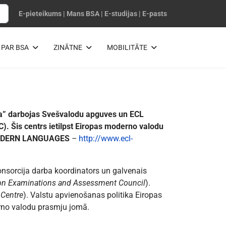
E-pieteikums
|
Mans BSA
|
E-studijas
|
E-pasts
PAR BSA
ZINĀTNE
MOBILITĀTE
na” darbojas Svešvalodu apguves un ECL
). Šis centrs ietilpst Eiropas moderno valodu
 MODERN LANGUAGES
–
http://www.ecl-
onsorcija darba koordinators un galvenais
don Examinations and Assessment Council
).
 Centre
). Valstu apvienošanas politika Eiropas
erno valodu prasmju jomā.