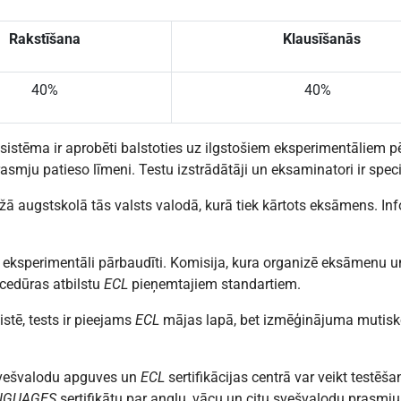
Rakstīšana
Klausīšanās
40%
40%
 sistēma ir aprobēti balstoties uz ilgstošiem eksperimentāliem pē
asmju patieso līmeni. Testu izstrādātāji un eksaminatori ir speci
tižā augstskolā tās valsts valodā, kurā tiek kārtots eksāmens. 
ek eksperimentāli pārbaudīti. Komisija, kura organizē eksāmenu un v
cedūras atbilstu
ECL
pieņemtajiem standartiem.
istē, tests ir pieejams
ECL
mājas lapā, bet izmēģinājuma mutis
 Svešvalodu apguves un
ECL
sertifikācijas centrā var veikt testēš
ANGUAGES
sertifikātu par angļu, vācu un citu svešvalodu prasmj