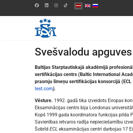
Izvēlieties valodu
Svešvalodu apguves u
Baltijas Starptautiskajā akadēmijā profesio
sertifikācijas centrs (Baltic International A
prasmju līmeņu sertifikācijas konsorcij
test.com
).
Vēsture.
1992. gadā tika izveidots Eiropas kons
Eksaminācijas centrs bija Londonas universit
Kopš 1999.gada koordinatora funkcijas pilda Pē
Savienības ietvaros radīja nepieciešamību izv
Šobrīd
ECL
eksaminācijas centri darbojas 17 Ei