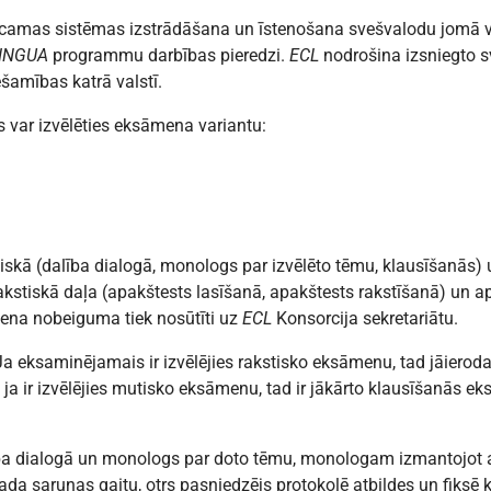
ticamas sistēmas izstrādāšana un īstenošana svešvalodu jomā 
INGUA
programmu darbības pieredzi.
ECL
nodrošina izsniegto s
ešamības katrā valstī.
s var izvēlēties eksāmena variantu:
ā (dalība dialogā, monologs par izvēlēto tēmu, klausīšanās) u
rakstiskā daļa (apakštests lasīšanā, apakštests rakstīšanā) un a
mena nobeiguma tiek nosūtīti uz
ECL
Konsorcija sekretariātu.
Ja eksaminējamais ir izvēlējies rakstisko eksāmenu, tad jāiero
 ja ir izvēlējies mutisko eksāmenu, tad ir jākārto klausīšanās ek
lība dialogā un monologs par doto tēmu, monologam izmantojot 
vada sarunas gaitu, otrs pasniedzējs protokolē atbildes un fiksē 