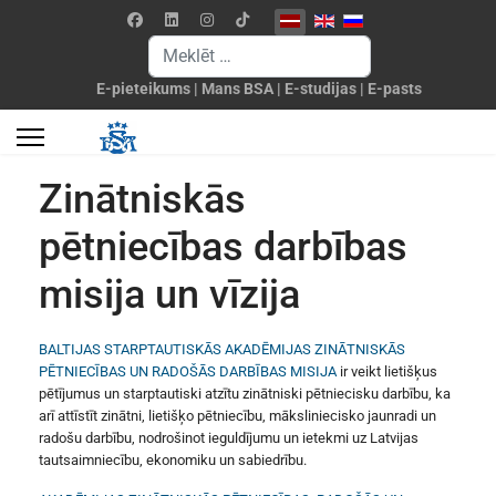
Izvēlieties valodu
Meklēšanas forma
E-pieteikums
|
Mans BSA
|
E-studijas
|
E-pasts
Zinātniskās
pētniecības darbības
misija un vīzija
BALTIJAS STARPTAUTISKĀS AKADĒMIJAS ZINĀTNISKĀS
PĒTNIECĪBAS UN RADOŠĀS DARBĪBAS MISIJA
ir veikt lietišķus
pētījumus un starptautiski atzītu zinātniski pētniecisku darbību, ka
arī attīstīt zinātni, lietišķo pētniecību, māksliniecisko jaunradi un
radošu darbību, nodrošinot ieguldījumu un ietekmi uz Latvijas
tautsaimniecību, ekonomiku un sabiedrību.