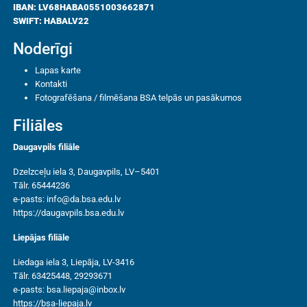
IBAN: LV68HABA0551003662871
SWIFT: HABALV22
Noderīgi
Lapas karte
Kontakti
Fotografēšana / filmēšana BSA telpās un pasākumos
Filiāles
Daugavpils filiāle
Dzelzceļu iela 3, Daugavpils, LV–5401
Tālr. 65444236
e-pasts:
info@da.bsa.edu.lv
https://daugavpils.bsa.edu.lv
Liepājas filiāle
Liedaga iela 3, Liepāja, LV-3416
Tālr. 63425448, 29293671
e-pasts:
bsa.liepaja@inbox.lv
https://bsa-liepaja.lv