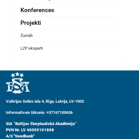
Konferences
Projekti
Žurnāli
LZP eksperti
Valērijas Seiles iela 4, Rīga, Latvija, LV-1003
Informatīvais tālrunis: +37167100636
SIA “Baltijas Starptautiskā Akadēmija”
PVN Nr. LV 40003101808
A/S "Swedbank"