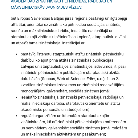
AKADĒMIJAS ZINĀTNISKĀS PĒTNIECĪBAS, RADOŠĀS UN
MĀKSLINIECISKĀS JAUNRADES VĪZIJA:
būt Eiropas Savienības Baltijas jūras reģionā pastāvīgi un ilgtspējīgi
attīstītai, orientētai uz zinātnisko pētniecību sociālajās zinātnēs,
radošu un māksliniecisku darbību, iesaistītu nacionālajā un
starptautiskajā zinātniski pētniecības kopienā, starptautiski atzītai
un atpazīstamai zinātniskajai institūcijai ar:
pastāvīgi īstenotu starptautiski atzītu zinātniski pētniecisku
darbību, ko apstiprina atzītās zinātniskās publikācijas
Latvijas un starptautiskajos zinātniskajos izdevumos, it īpaši
zinātniski pētnieciskām publikācijām starptautiski atzītās
datu bāzēs (Scopus, Web of Science, Erih+, u.c.), 1. un 2.
kvartiles zinātniskos izdevumos un zinātniski recenzētājām
monogrāfijām, galvenokārt, sociālās zinātnes jomā;
iesaistīto zinātniskajā, zinātniski pētnieciskajā, radošajā un
mākslinieciskajā darbībā, starptautiski orientētu un atzītu
akadēmisko personālu un studējošiem;
regulāri organizētām un īstenotām starptautiskajām
zinātniskajām, kā arī zinātniski pētnieciskajām konferencēm
un semināriem, galvenokārt sociālās zinātnes jomā, rodošām
un mākslinieciskām aktivitātēm un pasākumiem;