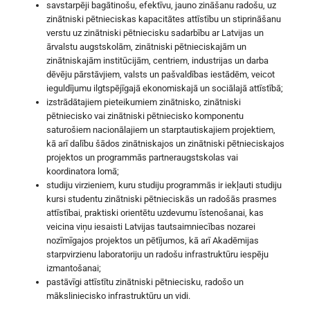
savstarpēji bagātinošu, efektīvu, jauno zināšanu radošu, uz
zinātniski pētnieciskas kapacitātes attīstību un stiprināšanu
verstu uz zinātniski pētniecisku sadarbību ar Latvijas un
ārvalstu augstskolām, zinātniski pētnieciskajām un
zinātniskajām institūcijām, centriem, industrijas un darba
dēvēju pārstāvjiem, valsts un pašvaldības iestādēm, veicot
ieguldījumu ilgtspējīgajā ekonomiskajā un sociālajā attīstībā;
izstrādātajiem pieteikumiem zinātnisko, zinātniski
pētniecisko vai zinātniski pētniecisko komponentu
saturošiem nacionālajiem un starptautiskajiem projektiem,
kā arī dalību šādos zinātniskajos un zinātniski pētnieciskajos
projektos un programmās partneraugstskolas vai
koordinatora lomā;
studiju virzieniem, kuru studiju programmās ir iekļauti studiju
kursi studentu zinātniski pētnieciskās un radošās prasmes
attīstībai, praktiski orientētu uzdevumu īstenošanai, kas
veicina viņu iesaisti Latvijas tautsaimniecības nozarei
nozīmīgajos projektos un pētījumos, kā arī Akadēmijas
starpvirzienu laboratoriju un radošu infrastruktūru iespēju
izmantošanai;
pastāvīgi attīstītu zinātniski pētniecisku, radošo un
māksliniecisko infrastruktūru un vidi.