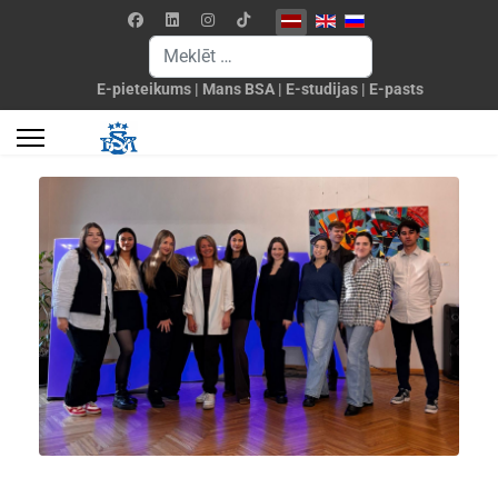
Izvēlieties valodu
Meklēšanas forma
E-pieteikums
|
Mans BSA
|
E-studijas
|
E-pasts