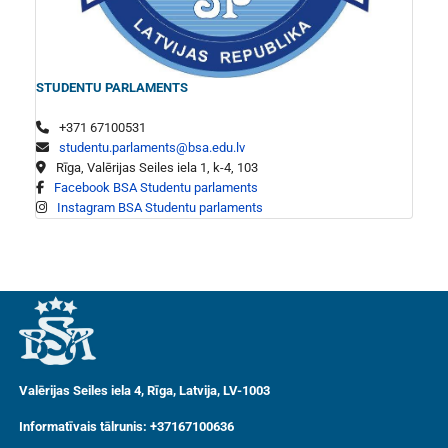
STUDENTU PARLAMENTS
+371 67100531
studentu.parlaments@bsa.edu.lv
Rīga, Valērijas Seiles iela 1, k-4, 103
Facebook BSA Studentu parlaments
Instagram BSA Studentu parlaments
Valērijas Seiles iela 4, Rīga, Latvija, LV-1003
Informatīvais tālrunis: +37167100636