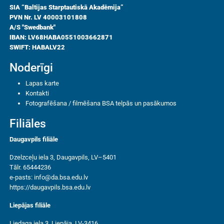
SIA “Baltijas Starptautiskā Akadēmija”
PVN Nr. LV 40003101808
A/S "Swedbank"
IBAN: LV68HABA0551003662871
SWIFT: HABALV22
Noderīgi
Lapas karte
Kontakti
Fotografēšana / filmēšana BSA telpās un pasākumos
Filiāles
Daugavpils filiāle
Dzelzceļu iela 3, Daugavpils, LV–5401
Tālr. 65444236
e-pasts:
info@da.bsa.edu.lv
https://daugavpils.bsa.edu.lv
Liepājas filiāle
Liedaga iela 3, Liepāja, LV-3416