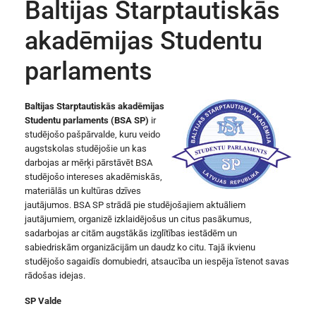
Baltijas Starptautiskās
akadēmijas Studentu
parlaments
Baltijas Starptautiskās akadēmijas
Studentu parlaments (BSA SP)
ir
studējošo pašpārvalde, kuru veido
augstskolas studējošie un kas
darbojas ar mērķi pārstāvēt BSA
studējošo intereses akadēmiskās,
materiālās un kultūras dzīves
jautājumos. BSA SP strādā pie studējošajiem aktuāliem
jautājumiem, organizē izklaidējošus un citus pasākumus,
sadarbojas ar citām augstākās izglītības iestādēm un
sabiedriskām organizācijām un daudz ko citu. Tajā ikvienu
studējošo sagaidīs domubiedri, atsaucība un iespēja īstenot savas
rādošas idejas.
SP Valde