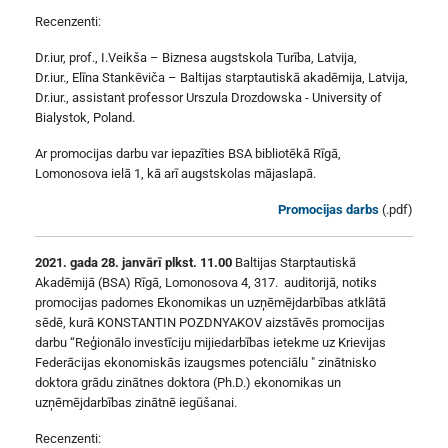
Recenzenti:
Dr.iur, prof., I.Veikša – Biznesa augstskola Turība, Latvija,
Dr.iur., Elīna Stankēviča – Baltijas starptautiskā akadēmija, Latvija,
Dr.iur., assistant professor Urszula Drozdowska - University of
Bialystok, Poland.
Ar promocijas darbu var iepazīties BSA bibliotēkā Rīgā,
Lomonosova ielā 1, kā arī augstskolas mājaslapā.
Promocijas darbs
(.pdf)
2021. gada 28. janvārī plkst. 11.00
Baltijas Starptautiskā
Akadēmijā (BSA) Rīgā, Lomonosova 4, 317. auditorijā, notiks
promocijas padomes Ekonomikas un uzņēmējdarbības atklātā
sēdē, kurā KONSTANTIN POZDNYAKOV aizstāvēs promocijas
darbu “Reģionālo investīciju mijiedarbības ietekme uz Krievijas
Federācijas ekonomiskās izaugsmes potenciālu " zinātnisko
doktora grādu zinātnes doktora (Ph.D.) ekonomikas un
uzņēmējdarbības zinātnē iegūšanai.
Recenzenti: