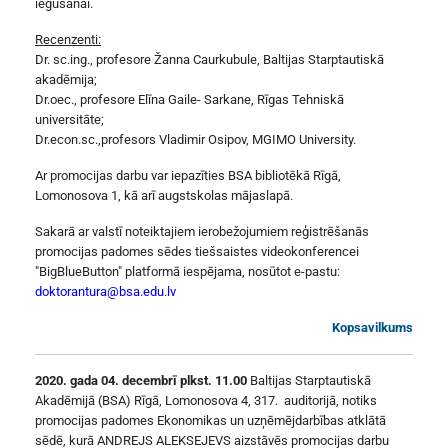
iegūšanai.
Recenzenti:
Dr. sc.ing., profesore Žanna Caurkubule, Baltijas Starptautiskā
akadēmija;
Dr.oec., profesore Elīna Gaile- Sarkane, Rīgas Tehniskā
universitāte;
Dr.econ.sc.,profesors Vladimir Osipov, MGIMO University.
Ar promocijas darbu var iepazīties BSA bibliotēkā Rīgā,
Lomonosova 1, kā arī augstskolas mājaslapā.
Sakarā ar valstī noteiktajiem ierobežojumiem reģistrēšanās
promocijas padomes sēdes tiešsaistes videokonferencei
"BigBlueButton" platformā iespējama, nosūtot e-pastu:
doktorantura@bsa.edu.lv
Kopsavilkums
2020. gada 04. decembrī plkst. 11.00
Baltijas Starptautiskā
Akadēmijā (BSA) Rīgā, Lomonosova 4, 317. auditorijā, notiks
promocijas padomes Ekonomikas un uzņēmējdarbības atklātā
sēdē, kurā ANDREJS ALEKSEJEVS aizstāvēs promocijas darbu