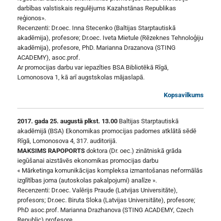
darbības valstiskais regulējums Kazahstānas Republikas
reģionos».
Recenzenti: Dr.oec. Inna Stecenko (Baltijas Starptautiskā
akadēmija), profesore; Dr.oec. Iveta Mietule (Rēzeknes Tehnoloģiju
akadēmija), profesore, PhD. Marianna Drazanova (STING
ACADEMY), asoc.prof.
Ar promocijas darbu var iepazīties BSA Bibliotēkā Rīgā,
Lomonosova 1, kā arī augstskolas mājaslapā.
Kopsavilkums
2017. gada 25. augustā plkst. 13.00
Baltijas Starptautiskā
akadēmijā (BSA) Ekonomikas promocijas padomes atklātā sēdē
Rīgā, Lomonosova 4, 317. auditorijā.
MAKSIMS RAPOPORTS
doktora (Dr. oec.) zinātniskā grāda
iegūšanai aizstāvēs ekonomikas promocijas darbu
« Mārketinga komunikācijas kompleksa izmantošanas neformālās
izglītības joma (autoskolas pakalpojumi) analīze ».
Recenzenti: Dr.oec. Valērijs Praude (Latvijas Universitāte),
profesors; Dr.oec. Biruta Sloka (Latvijas Universitāte), profesore;
PhD asoc.prof. Marianna Drazhanova (STING ACADEMY, Czech
Republic) profesore.