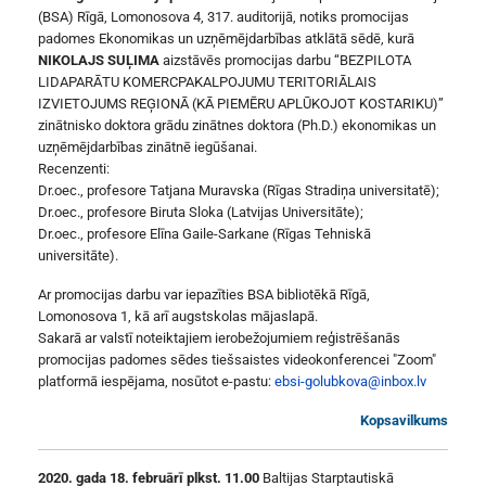
(BSA) Rīgā, Lomonosova 4, 317. auditorijā, notiks promocijas
padomes Ekonomikas un uzņēmējdarbības atklātā sēdē, kurā
NIKOLAJS SUĻIMA
aizstāvēs promocijas darbu “BEZPILOTA
LIDAPARĀTU KOMERCPAKALPOJUMU TERITORIĀLAIS
IZVIETOJUMS REĢIONĀ (KĀ PIEMĒRU APLŪKOJOT KOSTARIKU)”
zinātnisko doktora grādu zinātnes doktora (Ph.D.) ekonomikas un
uzņēmējdarbības zinātnē iegūšanai.
Recenzenti:
Dr.oec., profesore Tatjana Muravska (Rīgas Stradiņa universitatē);
Dr.oec., profesore Biruta Sloka (Latvijas Universitāte);
Dr.oec., profesore Elīna Gaile-Sarkane (Rīgas Tehniskā
universitāte).
Ar promocijas darbu var iepazīties BSA bibliotēkā Rīgā,
Lomonosova 1, kā arī augstskolas mājaslapā.
Sakarā ar valstī noteiktajiem ierobežojumiem reģistrēšanās
promocijas padomes sēdes tiešsaistes videokonferencei "Zoom"
platformā iespējama, nosūtot e-pastu:
ebsi-golubkova@inbox.lv
Kopsavilkums
2020. gada 18. februārī plkst. 11.00
Baltijas Starptautiskā