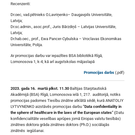
Recenzenti:
Dr.oec, vad.pētnieks O.Lavriņenko– Daugavpils Universitāte,
Latvija;
Dr.sc.admin., asoc.prof., Juris Bārzdiņš – Latvijas Universitāte,
Latvija;
Dr.hab.oec., prof., Ewa Pancer-Cybulska – Vroclavas Ekonomikas
Universitāte, Polija.
Ar promocijas darbu var iepazīties BSA bibliotēkā Rīgā,
Lomonosova 1, k-4, kā arī augstskolas mājaslapā
Promocijas darbs
(.pdf)
2023. gada 16. martā plkst. 11.30
Baltijas Starptautiskā
Akadēmijā (BSA) Rīgā, Lomonosova ielā 1, 217. auditorijā, notiks
promocijas padomes Tiesību zinātne atklātā sēdē, kurā ANATOLIY
LYTVYNENKO aizstāvēs promocijas darbu
“Data confidentiality in
the sphere of healthcare in the laws of the European states” (
Datu
konfidencialitāte veselības aprūpes jomā Eiropas valstu tiesībās)
zinātnes doktora grāda zinātnes doktors (Ph.D.) sociālajās
zinātnēs iegūšanai.