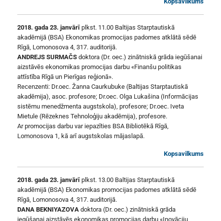
Kopsavilkums
2018. gada 23. janvārī
plkst. 11.00 Baltijas Starptautiskā
akadēmijā (BSA) Ekonomikas promocijas padomes atklātā sēdē
Rīgā, Lomonosova 4, 317. auditorijā.
ANDREJS SURMAČS
doktora (Dr. oec.) zinātniskā grāda iegūšanai
aizstāvēs ekonomikas promocijas darbu «Finanšu politikas
attīstība Rīgā un Pierīgas reģionā».
Recenzenti: Dr.oec. Žanna Caurkubuke (Baltijas Starptautiskā
akadēmija), asoc. profesore; Dr.oec. Olga Lukašina (Informācijas
sistēmu menedžmenta augstskola), profesore; Dr.oec. Iveta
Mietule (Rēzeknes Tehnoloģiju akadēmija), profesore.
Ar promocijas darbu var iepazīties BSA Bibliotēkā Rīgā,
Lomonosova 1, kā arī augstskolas mājaslapā.
Kopsavilkums
2018. gada 23. janvārī
plkst. 13.00 Baltijas Starptautiskā
akadēmijā (BSA) Ekonomikas promocijas padomes atklātā sēdē
Rīgā, Lomonosova 4, 317. auditorijā.
DANA BEKNIYAZOVA
doktora (Dr. oec.) zinātniskā grāda
iegūšanai aizstāvēs ekonomikas promocijas darbu «Inovāciju