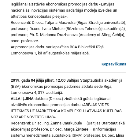
iegūšanai aizstāvēs ekonomikas promocijas darbu «Latvijas
nacionālās inovācijas sistēmas sadarbīgā modeļa izveides un
attīstības konceptuālās pieejas».
Recenzenti: Dr.oec. Tatjana Muravska (Rīgas Stradiņa universitatē),
profesore; Dr.oec. Iveta Mietule (Rēzeknes Tehnoloģiju akadēmijā),
profesore; Ph. D. Marianna Drazhanova (Academy of Sting, Čehija),
asoc. profesore.
Ar promocijas darbu var iepazīties BSA Bibliotēkā Rīgā,
Lomonosova 1, kā arī augstskolas mājaslapā.
Kopsavilkums
2019. gada 04 jūlijā plkst. 12.00
Baltijas Starptautiskā akadēmijā
(BSA) Ekonomikas promocijas padomes atklātā sēdē Rīgā,
Lomonosova 4, 317. auditorijā.
ALLA IĻJINA
doktora (Dr.oec.) zinātniskā grāda iegūšanai
aizstāvēs ekonomikas promocijas darbu «ĀRĒJĀS VIDES
IETEKMES UZ MĀRKETINGA KOMPLEKSU LATVIJAS KULTŪRAS
NOZARĒ NOVĒRTĒJUMS».
Recenzenti: Dr. sc. ing. Žanna Caurkubule – (Baltijas Starptautiskā
akadēmija) profesore, Dr. oec. Marga Živitere – (Informācijas
sistēmu menedžmenta augstskola ISMA) profesore, Dr. oec. Elīna