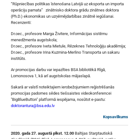
“Rūpniecības politikas īstenošana Latvijā uz eksporta un importa
operāciju pamata” zinātnisko doktora grādu zinātnes doktora
(Ph.D.) ekonomikas un uzņēmējdarbības zinātnē iegūšanai.
Recenzenti:
Dr.oec., profesore Marga Živitere, Informācijas sistēmu
menedžmenta augstskola;
Dr.oec., profesore Iveta Mietule, Rēzeknes Tehnoloģiju akadēmija;
Dr.oec., profesore Irina Kuzmina-Merlino Transporta un sakaru
institūts.
Ar promocijas darbu var iepazīties BSA bibliotēkā Rīgā,
Lomonosova 1, kā arī augstskolas mājaslapā.
Sakarā ar valstī noteiktajiem ierobežojumiem reģistrēšanās
promocijas padomes sēdes tiešsaistes videokonferencei
"BigBlueButton" platformā iespējama, nosūtot e-pastu:
doktorantura@bsa.edu.lv
Kopsavilkums
2020. gada 27. augustā plkst. 12.00
Baltijas Starptautiskā