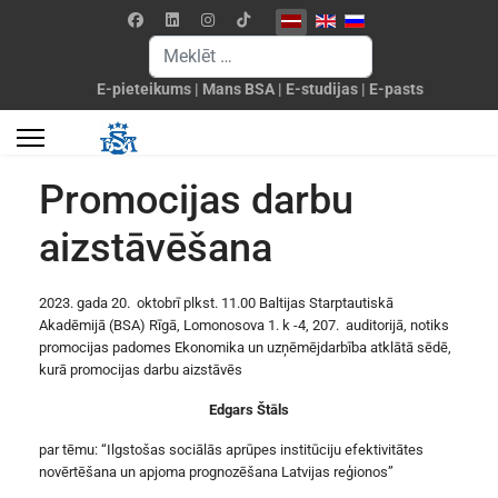
Izvēlieties valodu
Meklēšanas forma
E-pieteikums
|
Mans BSA
|
E-studijas
|
E-pasts
Promocijas darbu
aizstāvēšana
2023. gada 20. oktobrī plkst. 11.00 Baltijas Starptautiskā
Akadēmijā (BSA) Rīgā, Lomonosova 1. k -4, 207. auditorijā, notiks
promocijas padomes Ekonomika un uzņēmējdarbība atklātā sēdē,
kurā promocijas darbu aizstāvēs
Edgars Štāls
par tēmu: “Ilgstošas sociālās aprūpes institūciju efektivitātes
novērtēšana un apjoma prognozēšana Latvijas reģionos”