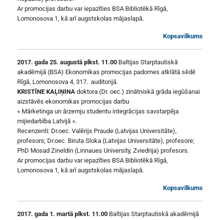
Ar promocijas darbu var iepazīties BSA Bibliotēkā Rīgā,
Lomonosova 1, kā arī augstskolas mājaslapā.
Kopsavilkums
2017. gada 25. augustā plkst. 11.00
Baltijas Starptautiskā
akadēmijā (BSA) Ekonomikas promocijas padomes atklātā sēdē
Rīgā, Lomonosova 4, 317. auditorijā.
KRISTĪNE KAĻIŅINA
doktora (Dr. oec.) zinātniskā grāda iegūšanai
aizstāvēs ekonomikas promocijas darbu
« Mārketinga un ārzemju studentu integrācijas savstarpēja
mijiedarbība Latvijā ».
Recenzenti: Dr.oec. Valērijs Praude (Latvijas Universitāte),
profesors; Dr.oec. Biruta Sloka (Latvijas Universitāte), profesore;
PhD Mosad Zineldin (Linnaues University, Zviedrija) profesors.
Ar promocijas darbu var iepazīties BSA Bibliotēkā Rīgā,
Lomonosova 1, kā arī augstskolas mājaslapā.
Kopsavilkums
2017. gada 1. martā plkst. 11.00
Baltijas Starptautiskā akadēmijā