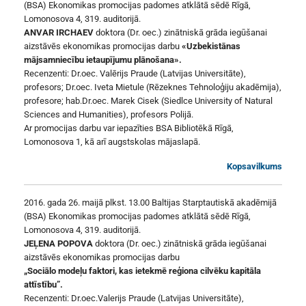
(BSA) Ekonomikas promocijas padomes atklātā sēdē Rīgā,
Lomonosova 4, 319. auditorijā.
ANVAR IRCHAEV
doktora (Dr. oec.) zinātniskā grāda iegūšanai
aizstāvēs ekonomikas promocijas darbu
«Uzbekistānas
mājsamniecību ietaupījumu plānošana».
Recenzenti: Dr.oec. Valērijs Praude (Latvijas Universitāte),
profesors; Dr.oec. Iveta Mietule (Rēzeknes Tehnoloģiju akadēmija),
profesore; hab.Dr.oec. Marek Cisek (Siedlce University of Natural
Sciences and Humanities), profesors Polijā.
Ar promocijas darbu var iepazīties BSA Bibliotēkā Rīgā,
Lomonosova 1, kā arī augstskolas mājaslapā.
Kopsavilkums
2016. gada 26. maijā plkst. 13.00 Baltijas Starptautiskā akadēmijā
(BSA) Ekonomikas promocijas padomes atklātā sēdē Rīgā,
Lomonosova 4, 319. auditorijā.
JEĻENA POPOVA
doktora (Dr. oec.) zinātniskā grāda iegūšanai
aizstāvēs ekonomikas promocijas darbu
„Sociālo modeļu faktori, kas ietekmē reģiona cilvēku kapitāla
attīstību”.
Recenzenti: Dr.oec.Valerijs Praude (Latvijas Universitāte),