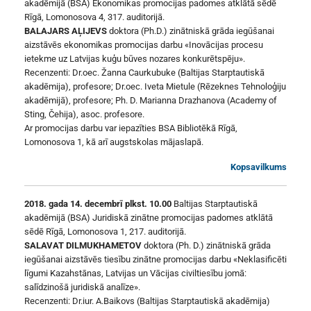
akadēmijā (BSA) Ekonomikas promocijas padomes atklātā sēdē
Rīgā, Lomonosova 4, 317. auditorijā.
BALAJARS AĻIJEVS
doktora (Ph.D.) zinātniskā grāda iegūšanai
aizstāvēs ekonomikas promocijas darbu «Inovācijas procesu
ietekme uz Latvijas kuģu būves nozares konkurētspēju».
Recenzenti: Dr.oec. Žanna Caurkubuke (Baltijas Starptautiskā
akadēmija), profesore; Dr.oec. Iveta Mietule (Rēzeknes Tehnoloģiju
akadēmijā), profesore; Ph. D. Marianna Drazhanova (Academy of
Sting, Čehija), asoc. profesore.
Ar promocijas darbu var iepazīties BSA Bibliotēkā Rīgā,
Lomonosova 1, kā arī augstskolas mājaslapā.
Kopsavilkums
2018. gada 14. decembrī plkst. 10.00
Baltijas Starptautiskā
akadēmijā (BSA) Juridiskā zinātne promocijas padomes atklātā
sēdē Rīgā, Lomonosova 1, 217. auditorijā.
SALAVAT DILMUKHAMETOV
doktora (Ph. D.) zinātniskā grāda
iegūšanai aizstāvēs tiesību zinātne promocijas darbu «Neklasificēti
līgumi Kazahstānas, Latvijas un Vācijas civiltiesību jomā:
salīdzinošā juridiskā analīze».
Recenzenti: Dr.iur. A.Baikovs (Baltijas Starptautiskā akadēmija)