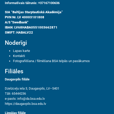
Informatīvais tālrunis: +37167100636
SIA “Baltijas Starptautiskā Akadēmija”
PVN Nr. LV 40003101808
A/S "Swedbank"
IBAN: LV68HABA0551003662871
SWIFT: HABALV22
Noderīgi
Lapas karte
Kontakti
Fotografēšana / filmēšana BSA telpās un pasākumos
Filiāles
Daugavpils filiāle
Dzelzceļu iela 3, Daugavpils, LV–5401
Tālr. 65444236
e-pasts:
info@da.bsa.edu.lv
https://daugavpils.bsa.edu.lv
Liepājas filiāle