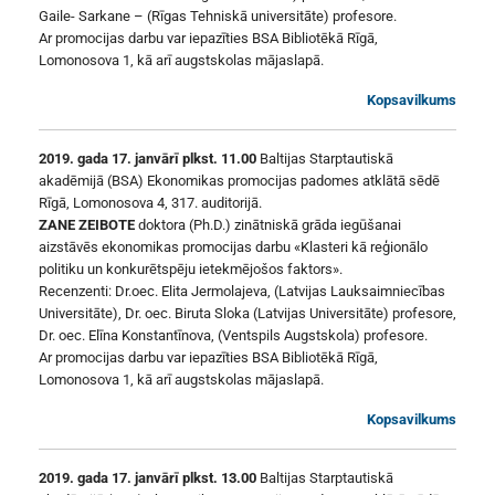
Gaile- Sarkane – (Rīgas Tehniskā universitāte) profesore.
Ar promocijas darbu var iepazīties BSA Bibliotēkā Rīgā,
Lomonosova 1, kā arī augstskolas mājaslapā.
Kopsavilkums
2019. gada 17. janvārī plkst. 11.00
Baltijas Starptautiskā
akadēmijā (BSA) Ekonomikas promocijas padomes atklātā sēdē
Rīgā, Lomonosova 4, 317. auditorijā.
ZANE ZEIBOTE
doktora (Ph.D.) zinātniskā grāda iegūšanai
aizstāvēs ekonomikas promocijas darbu «Klasteri kā reģionālo
politiku un konkurētspēju ietekmējošos faktors».
Recenzenti: Dr.oec. Elita Jermolajeva, (Latvijas Lauksaimniecības
Universitāte), Dr. oec. Biruta Sloka (Latvijas Universitāte) profesore,
Dr. oec. Elīna Konstantīnova, (Ventspils Augstskola) profesore.
Ar promocijas darbu var iepazīties BSA Bibliotēkā Rīgā,
Lomonosova 1, kā arī augstskolas mājaslapā.
Kopsavilkums
2019. gada 17. janvārī plkst. 13.00
Baltijas Starptautiskā