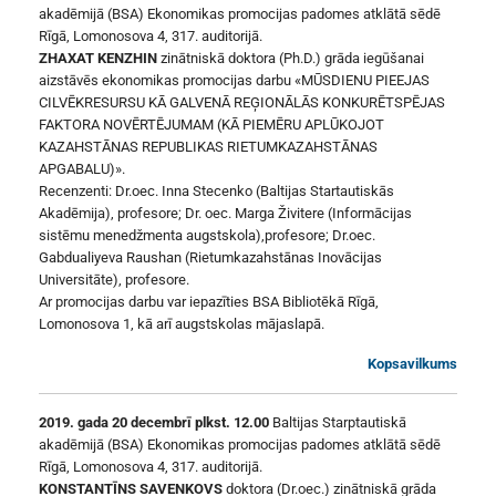
akadēmijā (BSA) Ekonomikas promocijas padomes atklātā sēdē
Rīgā, Lomonosova 4, 317. auditorijā.
ZHAXAT KENZHIN
zinātniskā doktora (Ph.D.) grāda iegūšanai
aizstāvēs ekonomikas promocijas darbu «MŪSDIENU PIEEJAS
CILVĒKRESURSU KĀ GALVENĀ REĢIONĀLĀS KONKURĒTSPĒJAS
FAKTORA NOVĒRTĒJUMAM (KĀ PIEMĒRU APLŪKOJOT
KAZAHSTĀNAS REPUBLIKAS RIETUMKAZAHSTĀNAS
APGABALU)».
Recenzenti: Dr.oec. Inna Stecenko (Baltijas Startautiskās
Akadēmija), profesore; Dr. oec. Marga Živitere (Informācijas
sistēmu menedžmenta augstskola),profesore; Dr.oec.
Gabdualiyeva Raushan (Rietumkazahstānas Inovācijas
Universitāte), profesore.
Ar promocijas darbu var iepazīties BSA Bibliotēkā Rīgā,
Lomonosova 1, kā arī augstskolas mājaslapā.
Kopsavilkums
2019. gada 20 decembrī plkst. 12.00
Baltijas Starptautiskā
akadēmijā (BSA) Ekonomikas promocijas padomes atklātā sēdē
Rīgā, Lomonosova 4, 317. auditorijā.
KONSTANTĪNS SAVENKOVS
doktora (Dr.oec.) zinātniskā grāda