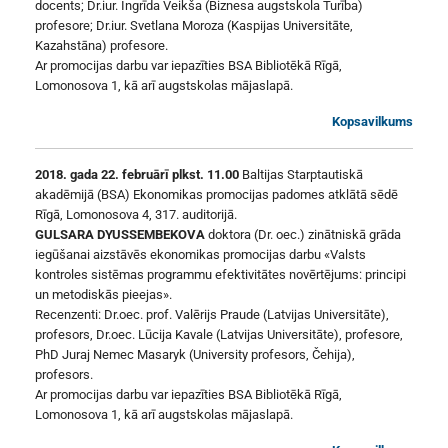
docents; Dr.iur. Ingrīda Veikša (Biznesa augstskola Turība)
profesore; Dr.iur. Svetlana Moroza (Kaspijas Universitāte,
Kazahstāna) profesore.
Ar promocijas darbu var iepazīties BSA Bibliotēkā Rīgā,
Lomonosova 1, kā arī augstskolas mājaslapā.
Kopsavilkums
2018. gada 22. februārī plkst. 11.00
Baltijas Starptautiskā
akadēmijā (BSA) Ekonomikas promocijas padomes atklātā sēdē
Rīgā, Lomonosova 4, 317. auditorijā.
GULSARA DYUSSEMBEKOVA
doktora (Dr. oec.) zinātniskā grāda
iegūšanai aizstāvēs ekonomikas promocijas darbu «Valsts
kontroles sistēmas programmu efektivitātes novērtējums: principi
un metodiskās pieejas».
Recenzenti: Dr.oec. prof. Valērijs Praude (Latvijas Universitāte),
profesors, Dr.oec. Lūcija Kavale (Latvijas Universitāte), profesore,
PhD Juraj Nemec Masaryk (University profesors, Čehija),
profesors.
Ar promocijas darbu var iepazīties BSA Bibliotēkā Rīgā,
Lomonosova 1, kā arī augstskolas mājaslapā.