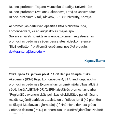
Dr. oec. profesore Tatjana Muravska, Stradiņa Univeristāte;
Dr. oec.,profesore Svetlana Saksonova, Latvijas Universitāte;
Dr.oec.,profesors Vitalij Klevcov, BRICS University, Krievija.
Ar promocijas darbu var iepazīties BSA bibliotēkā Rīgā,
Lomonosova 1, kā arī augstskolas mājaslapā.
Sakarā ar valstī noteiktajiem ierobežojumiem reģistrēšanās
promocijas padomes sēdes tiešsaistes videokonferencei
"BigBlueButton " platformā iespējama, nosūtot e-pastu:
doktorantura@bsa.edu.lv
Kopsavilkums
2021. gada 12. janvārī plkst. 11.00
Baltijas Starptautiskā
Akadēmijā (BSA) Rīgā, Lomonosova 4, 317. auditorijā, notiks
promocijas padomes Ekonomikas un uzņēmējdarbības atklātā
sēdē, kurā ALEKSANDR AVERIN aizstāvēs promocijas darbu
“Reģionālās ekonomiskās politikas efektivitātes palielināšana
mazās uzņēmējdarbības atbalsta un attīstības jomā (kā piemēru
aplūkojot Maskavas aglomerāciju)” zinātnisko doktora grādu
zinātnes doktora (Ph.D.) ekonomikas un uzņēmējdarbības zinātnē