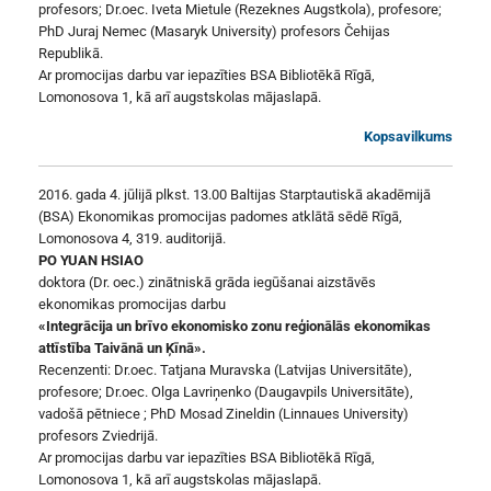
profesors; Dr.oec. Iveta Mietule (Rezeknes Augstkola), profesore;
PhD Juraj Nemec (Masaryk University) profesors Čehijas
Republikā.
Ar promocijas darbu var iepazīties BSA Bibliotēkā Rīgā,
Lomonosova 1, kā arī augstskolas mājaslapā.
Kopsavilkums
2016. gada 4. jūlijā plkst. 13.00 Baltijas Starptautiskā akadēmijā
(BSA) Ekonomikas promocijas padomes atklātā sēdē Rīgā,
Lomonosova 4, 319. auditorijā.
PO YUAN HSIAO
doktora (Dr. oec.) zinātniskā grāda iegūšanai aizstāvēs
ekonomikas promocijas darbu
«Integrācija un brīvo ekonomisko zonu reģionālās ekonomikas
attīstība Taivānā un Ķīnā».
Recenzenti: Dr.oec. Tatjana Muravska (Latvijas Universitāte),
profesore; Dr.oec. Olga Lavriņenko (Daugavpils Universitāte),
vadošā pētniece ; PhD Mosad Zineldin (Linnaues University)
profesors Zviedrijā.
Ar promocijas darbu var iepazīties BSA Bibliotēkā Rīgā,
Lomonosova 1, kā arī augstskolas mājaslapā.