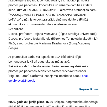
Akadēmijā (BSA) Rīgā, Lomonosova 4, 317. auditorijā, notiks
promocijas padomes Ekonomikas un uzņēmējdarbības atklātā
sēdē, kurā ALEKSANDRS SAKOVSKIS aizstāvēs promocijas darbu
“MĀJOKĻU VALSTS POLITIKAS ĪSTENOŠANAS VIRZIENI
LATVIJĀ” zinātnisko doktora grādu zinātnes doktora (Ph.D.)
ekonomikas un uzņēmējdarbības zinātnē iegūšanai.
Recenzenti:
Dr.oec., profesore Tatjana Muravska, (Rīgas Stradiņa universitatē);
Dr.oec., profesore Iveta Mietule (Rēzeknes Tehnoloģiju akadēmija);
Ph.D., asoc. profesore Marianna Drazhanova (Sting Academy,
Čehija).
Ar promocijas darbu var iepazīties BSA bibliotēkā Rīgā,
Lomonosova 1, kā arī augstskolas mājaslapā.
Sakarā ar valstī noteiktajiem ierobežojumiem reģistrēšanās
promocijas padomes sēdes tiešsaistes videokonferencei
"BigBlueButton" platformā iespējama, nosūtot e-pastu:
ebsi-
golubkova@inbox.lv
Kopsavilkums
2020. gada 30. junijā plkst. 15.30
Baltijas Starptautiskā Akadēmijā
(BSA) Rīgā, Lomonosova 4, 407. auditorijā, notiks promocijas