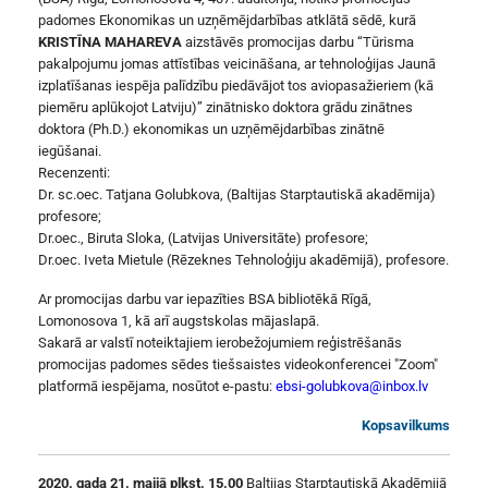
padomes Ekonomikas un uzņēmējdarbības atklātā sēdē, kurā
KRISTĪNA MAHAREVA
aizstāvēs promocijas darbu “Tūrisma
pakalpojumu jomas attīstības veicināšana, ar tehnoloģijas Jaunā
izplatīšanas iespēja palīdzību piedāvājot tos aviopasažieriem (kā
piemēru aplūkojot Latviju)” zinātnisko doktora grādu zinātnes
doktora (Ph.D.) ekonomikas un uzņēmējdarbības zinātnē
iegūšanai.
Recenzenti:
Dr. sc.oec. Tatjana Golubkova, (Baltijas Starptautiskā akadēmija)
profesore;
Dr.oec., Biruta Sloka, (Latvijas Universitāte) profesore;
Dr.oec. Iveta Mietule (Rēzeknes Tehnoloģiju akadēmijā), profesore.
Ar promocijas darbu var iepazīties BSA bibliotēkā Rīgā,
Lomonosova 1, kā arī augstskolas mājaslapā.
Sakarā ar valstī noteiktajiem ierobežojumiem reģistrēšanās
promocijas padomes sēdes tiešsaistes videokonferencei "Zoom"
platformā iespējama, nosūtot e-pastu:
ebsi-golubkova@inbox.lv
Kopsavilkums
2020. gada 21. maijā plkst. 15.00
Baltijas Starptautiskā Akadēmijā