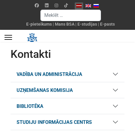
Izvēlieties valodu
Meklēšanas forma
E-pieteikums
|
Mans BSA
|
E-studijas
|
E-pasts
Kontakti
VADĪBA UN ADMINISTRĀCIJA
UZŅEMŠANAS KOMISIJA
BIBLIOTĒKA
STUDIJU INFORMĀCIJAS CENTRS