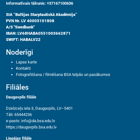
Informatīvais tālrunis: +37167100636
SIA “Baltijas Starptautiskā Akadēmija”
PVN Nr. LV 40003101808
A/S "Swedbank"
IBAN: LV68HABA0551003662871
SWIFT: HABALV22
Noderīgi
Lapas karte
Kontakti
Fotografēšana / filmēšana BSA telpās un pasākumos
Filiāles
Daugavpils filiāle
Dzelzceļu iela 3, Daugavpils, LV–5401
Tālr. 65444236
e-pasts:
info@da.bsa.edu.lv
https://daugavpils.bsa.edu.lv
Liepājas filiāle