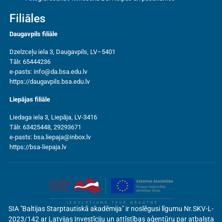
Filiāles
Daugavpils filiāle
Dzelzceļu iela 3, Daugavpils, LV–5401
Tālr. 65444236
e-pasts:
info@da.bsa.edu.lv
https://daugavpils.bsa.edu.lv
Liepājas filiāle
Liedaga iela 3, Liepāja, LV-3416
Tālr. 63425448, 29293671
e-pasts:
bsa.liepaja@inbox.lv
https://bsa-liepaja.lv
SIA "Baltijas Starptautiskā akadēmija" ir noslēgusi līgumu Nr.SKV-L-
2023/142 ar Latvijas Investīciju un attīstības aģentūru par atbalsta