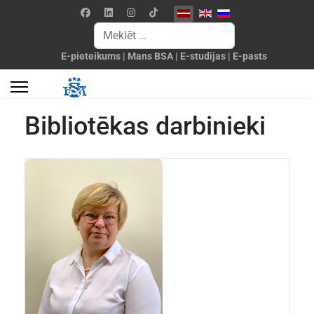
Izvēlieties valodu
Meklēšanas forma
E-pieteikums
|
Mans BSA
|
E-studijas
|
E-pasts
Bibliotēkas darbinieki