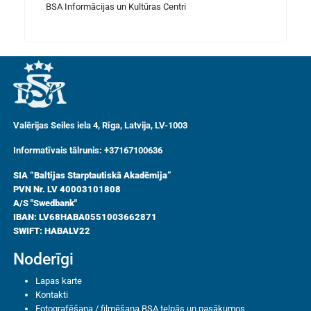
BSA Informācijas un Kultūras Centri
Valērijas Seiles iela 4, Rīga, Latvija, LV-1003
Informatīvais tālrunis: +37167100636
SIA “Baltijas Starptautiskā Akadēmija”
PVN Nr. LV 40003101808
A/S "Swedbank"
IBAN: LV68HABA0551003662871
SWIFT: HABALV22
Noderīgi
Lapas karte
Kontakti
Fotografēšana / filmēšana BSA telpās un pasākumos