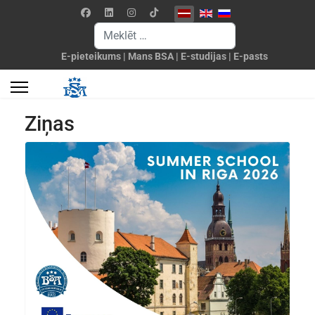
Izvēlieties valodu
Meklēšanas forma
E-pieteikums
|
Mans BSA
|
E-studijas
|
E-pasts
Ziņas