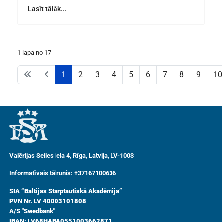
Lasīt tālāk...
1 lapa no 17
1
2
3
4
5
6
7
8
9
10
Valērijas Seiles iela 4, Rīga, Latvija, LV-1003
Informatīvais tālrunis: +37167100636
SIA “Baltijas Starptautiskā Akadēmija”
PVN Nr. LV 40003101808
A/S "Swedbank"
IBAN: LV68HABA0551003662871