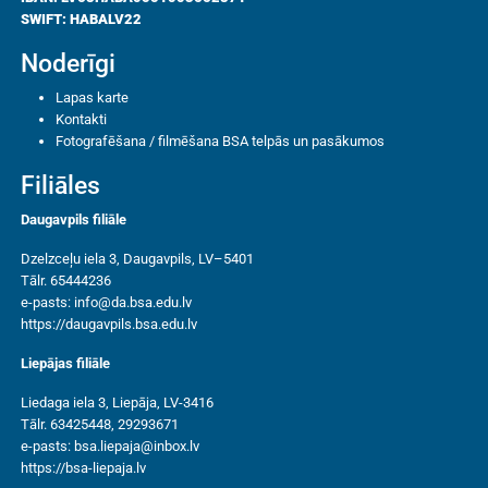
SWIFT: HABALV22
Noderīgi
Lapas karte
Kontakti
Fotografēšana / filmēšana BSA telpās un pasākumos
Filiāles
Daugavpils filiāle
Dzelzceļu iela 3, Daugavpils, LV–5401
Tālr. 65444236
e-pasts:
info@da.bsa.edu.lv
https://daugavpils.bsa.edu.lv
Liepājas filiāle
Liedaga iela 3, Liepāja, LV-3416
Tālr. 63425448, 29293671
e-pasts:
bsa.liepaja@inbox.lv
https://bsa-liepaja.lv