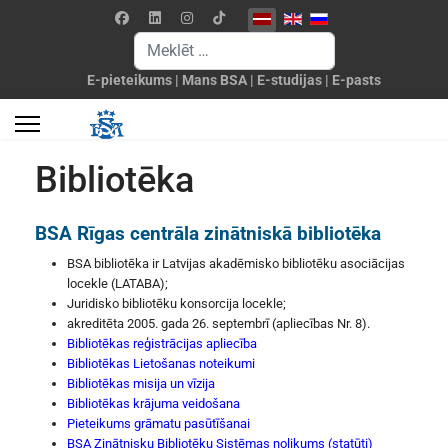
Izvēlieties valodu
Meklēšanas forma
E-pieteikums
|
Mans BSA
|
E-studijas
|
E-pasts
Bibliotēka
BSA Rīgas centrāla zinātniskā bibliotēka
BSA bibliotēka ir Latvijas akadēmisko bibliotēku asociācijas
locekle (LATABA);
Juridisko bibliotēku konsorcija locekle;
akreditēta 2005. gada 26. septembrī (apliecības Nr. 8).
Bibliotēkas reģistrācijas apliecība
Bibliotēkas Lietošanas noteikumi
Bibliotēkas misija un vīzija
Bibliotēkas krājuma veidošana
Pieteikums grāmatu pasūtīšanai
BSA Zinātnisku Bibliotēku Sistēmas nolikums (statūti)