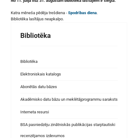
No 11. jūlija līdz 31. augustam bibliotēka lasītājiem ir slēgta.
Katra mēneša pēdēja trešdiena -
Spodrības diena
.
Bibliotēka lasītājus neapkalpo.
Bibliotēka
Bibliotēka
Elektroniskais katalogs
Abonētās datu bāzes
Akadēmisko datu bāzu un meklētājprogrammu saraksts
Interneta resursi
BSA pasniedzēju zinātniskās publikācijas starptautiski
recenzējamos izdevumos