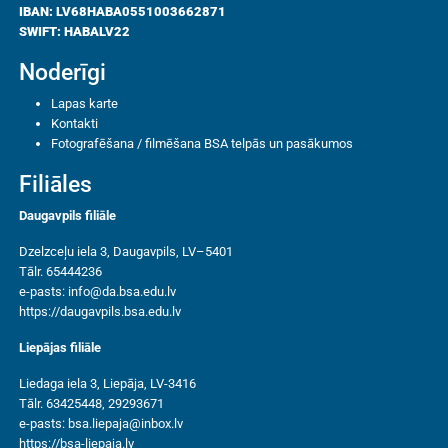
IBAN: LV68HABA0551003662871
SWIFT: HABALV22
Noderīgi
Lapas karte
Kontakti
Fotografēšana / filmēšana BSA telpās un pasākumos
Filiāles
Daugavpils filiāle
Dzelzceļu iela 3, Daugavpils, LV–5401
Tālr. 65444236
e-pasts:
info@da.bsa.edu.lv
https://daugavpils.bsa.edu.lv
Liepājas filiāle
Liedaga iela 3, Liepāja, LV-3416
Tālr. 63425448, 29293671
e-pasts:
bsa.liepaja@inbox.lv
https://bsa-liepaja.lv