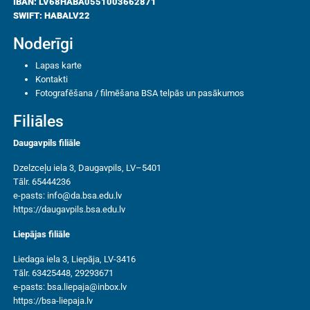
IBAN: LV68HABA0551003662871
SWIFT: HABALV22
Noderīgi
Lapas karte
Kontakti
Fotografēšana / filmēšana BSA telpās un pasākumos
Filiāles
Daugavpils filiāle
Dzelzceļu iela 3, Daugavpils, LV–5401
Tālr. 65444236
e-pasts:
info@da.bsa.edu.lv
https://daugavpils.bsa.edu.lv
Liepājas filiāle
Liedaga iela 3, Liepāja, LV-3416
Tālr. 63425448, 29293671
e-pasts:
bsa.liepaja@inbox.lv
https://bsa-liepaja.lv