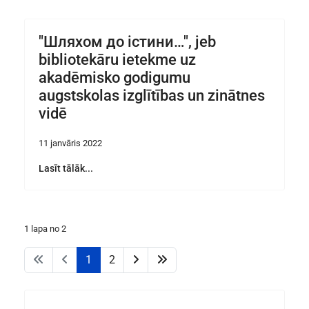
"Шляхом до істини…", jeb
bibliotekāru ietekme uz
akadēmisko godigumu
augstskolas izglītības un zinātnes
vidē
11 janvāris 2022
Lasīt tālāk...
1 lapa no 2
1
2