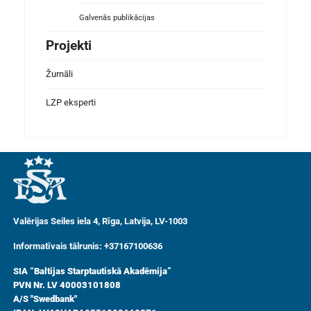
Galvenās publikācijas
Projekti
Žurnāli
LZP eksperti
Valērijas Seiles iela 4, Rīga, Latvija, LV-1003
Informatīvais tālrunis: +37167100636
SIA “Baltijas Starptautiskā Akadēmija”
PVN Nr. LV 40003101808
A/S "Swedbank"