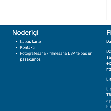
Noderīgi
F
Lapas karte
Da
Kontakti
Dz
Fotografēšana / filmēšana BSA telpās un
Tā
pasākumos
e-
ht
Li
Li
Tā
e-
ht