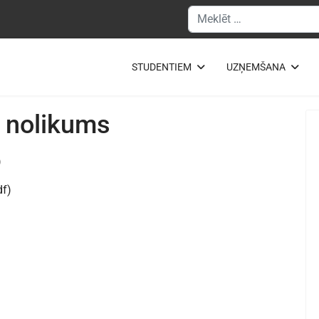
Meklēšanas forma
STUDENTIEM
UZŅEMŠANA
 nolikums
)
df)