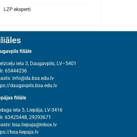
LZP eksperti
iliāles
ugavpils filiāle
elzceļu iela 3, Daugavpils, LV–5401
lr. 65444236
pasts:
info@da.bsa.edu.lv
tps://daugavpils.bsa.edu.lv
epājas filiāle
edaga iela 3, Liepāja, LV-3416
lr. 63425448, 29293671
pasts:
bsa.liepaja@inbox.lv
tps://bsa-liepaja.lv