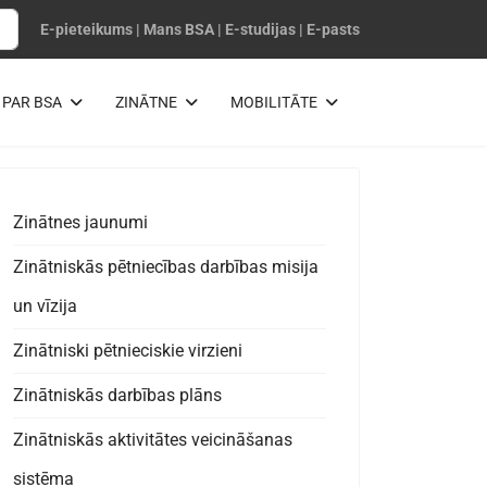
E-pieteikums
|
Mans BSA
|
E-studijas
|
E-pasts
PAR BSA
ZINĀTNE
MOBILITĀTE
Zinātnes jaunumi
Zinātniskās pētniecības darbības misija
un vīzija
Zinātniski pētnieciskie virzieni
Zinātniskās darbības plāns
Zinātniskās aktivitātes veicināšanas
sistēma