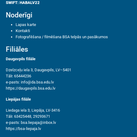
SWIFT: HABALV22
Noderīgi
Lapas karte
Kontakti
Fotografēšana / filmēšana BSA telpās un pasākumos
Filiāles
Daugavpils filiāle
Dzelzceļu iela 3, Daugavpils, LV–5401
Tālr. 65444236
e-pasts:
info@da.bsa.edu.lv
https://daugavpils.bsa.edu.lv
Liepājas filiāle
Liedaga iela 3, Liepāja, LV-3416
Tālr. 63425448, 29293671
e-pasts:
bsa.liepaja@inbox.lv
https://bsa-liepaja.lv