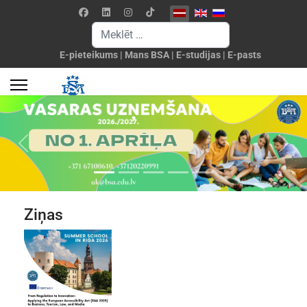
Izvēlieties valodu
Meklēšanas forma
E-pieteikums
|
Mans BSA
|
E-studijas
|
E-pasts
Previous
Next
Ziņas