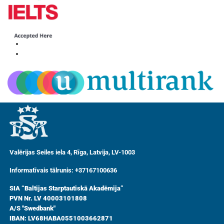
Valērijas Seiles iela 4, Rīga, Latvija, LV-1003
Informatīvais tālrunis: +37167100636
SIA “Baltijas Starptautiskā Akadēmija”
PVN Nr. LV 40003101808
A/S "Swedbank"
IBAN: LV68HABA0551003662871