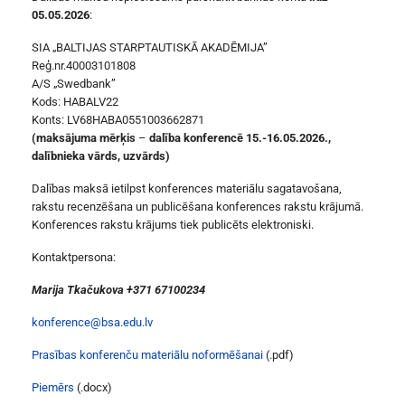
05.05.2026
:
SIA „BALTIJAS STARPTAUTISKĀ AKADĒMIJA”
Reģ.nr.40003101808
A/S „Swedbank”
Kods: HABALV22
Konts: LV68HABA0551003662871
(maksājuma mērķis
–
dalība konferencē 15.-16.05.2026.,
dalībnieka vārds, uzvārds)
Dalības maksā ietilpst konferences materiālu sagatavošana,
rakstu recenzēšana un publicēšana konferences rakstu krājumā.
Konferences rakstu krājums tiek publicēts elektroniski.
Kontaktpersona:
Marija Tkačukova +371 67100234
konference@bsa.edu.lv
Prasības konferenču materiālu noformēšanai
(.pdf)
Piemērs
(.docx)