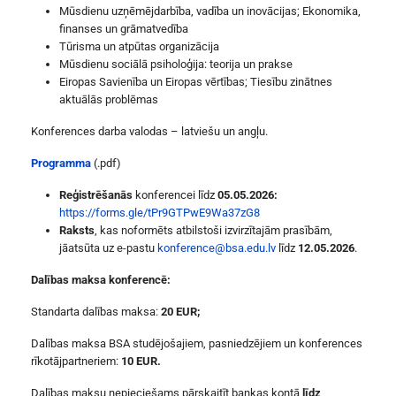
Mūsdienu uzņēmējdarbība, vadība un inovācijas; Ekonomika,
finanses un grāmatvedība
Tūrisma un atpūtas organizācija
Mūsdienu sociālā psiholoģija: teorija un prakse
Eiropas Savienība un Eiropas vērtības; Tiesību zinātnes
aktuālās problēmas
Konferences darba valodas – latviešu un angļu.
Programma
(.pdf)
Reģistrēšanās
konferencei līdz
05.05.
2026:
https://forms.gle/tPr9GTPwE9Wa37zG8
Raksts
, kas noformēts atbilstoši izvirzītajām prasībām,
jāatsūta uz e-pastu
konference@bsa.edu.lv
līdz
12.05.2026
.
Dalības maksa konferencē:
Standarta dalības maksa:
20 EUR;
Dalības maksa BSA studējošajiem, pasniedzējiem un konferences
rīkotājpartneriem:
10 EUR.
Dalības maksu nepieciešams pārskaitīt bankas kontā
līdz