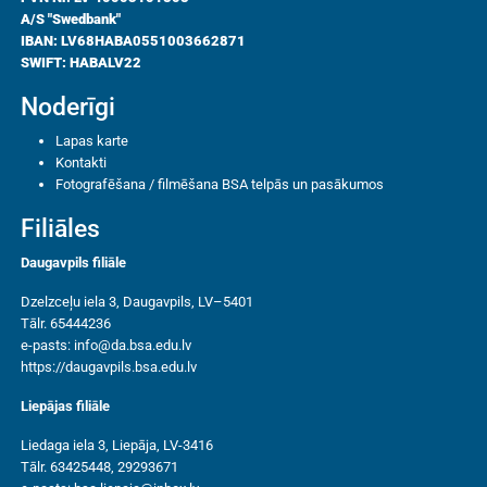
A/S "Swedbank"
IBAN: LV68HABA0551003662871
SWIFT: HABALV22
Noderīgi
Lapas karte
Kontakti
Fotografēšana / filmēšana BSA telpās un pasākumos
Filiāles
Daugavpils filiāle
Dzelzceļu iela 3, Daugavpils, LV–5401
Tālr. 65444236
e-pasts:
info@da.bsa.edu.lv
https://daugavpils.bsa.edu.lv
Liepājas filiāle
Liedaga iela 3, Liepāja, LV-3416
Tālr. 63425448, 29293671