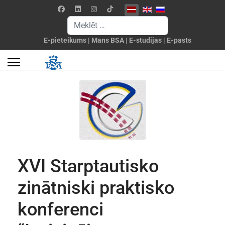
Izvēlieties valodu
Meklēšanas forma
E-pieteikums
|
Mans BSA
|
E-studijas
|
E-pasts
XVI Starptautisko
zinātniski praktisko
konferenci