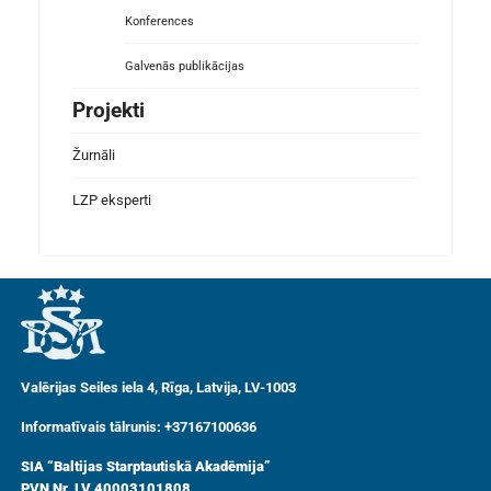
Konferences
Galvenās publikācijas
Projekti
Žurnāli
LZP eksperti
Valērijas Seiles iela 4, Rīga, Latvija, LV-1003
Informatīvais tālrunis: +37167100636
SIA “Baltijas Starptautiskā Akadēmija”
PVN Nr. LV 40003101808