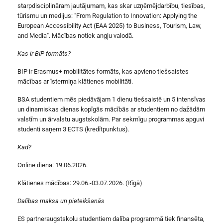
starpdisciplināram jautājumam, kas skar uzņēmējdarbību, tiesības,
tūrismu un medijus: "From Regulation to Innovation: Applying the
European Accessibility Act (EAA 2025) to Business, Tourism, Law,
and Media". Mācības notiek angļu valodā.
Kas ir BIP formāts?
BIP ir Erasmus+ mobilitātes formāts, kas apvieno tiešsaistes
mācības ar īstermiņa klātienes mobilitāti.
BSA studentiem mēs piedāvājam 1 dienu tiešsaistē un 5 intensīvas
un dinamiskas dienas kopīgās mācībās ar studentiem no dažādām
valstīm un ārvalstu augstskolām. Par sekmīgu programmas apguvi
studenti saņem 3 ECTS (kredītpunktus).
Kad?
Online diena: 19.06.2026.
Klātienes mācības: 29.06.-03.07.2026. (Rīgā)
Dalības maksa un pieteikšanās
ES partneraugstskolu studentiem dalība programmā tiek finansēta,