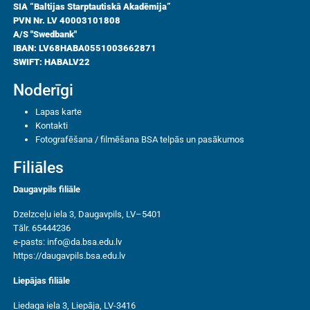
SIA “Baltijas Starptautiskā Akadēmija”
PVN Nr. LV 40003101808
A/S "Swedbank"
IBAN: LV68HABA0551003662871
SWIFT: HABALV22
Noderīgi
Lapas karte
Kontakti
Fotografēšana / filmēšana BSA telpās un pasākumos
Filiāles
Daugavpils filiāle
Dzelzceļu iela 3, Daugavpils, LV–5401
Tālr. 65444236
e-pasts:
info@da.bsa.edu.lv
https://daugavpils.bsa.edu.lv
Liepājas filiāle
Liedaga iela 3, Liepāja, LV-3416