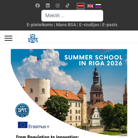
Izvēlieties valodu
Meklēšanas forma
E-pieteikums
|
Mans BSA
|
E-studijas
|
E-pasts