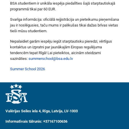
BSA studentiem ir unikāla iespēja piedalīties šajā starptautiskajā
programmā tikai par 60 EUR.
Svarīga informācija: oficiālā reģistrācija un pieteikumu pieņemšana
jau ir noslēgusies, taču mums ir palikušas tikai dažas brīvas vietas
tieši mūsu studentiem.
Nepalaidiet garām iespēju iegūt starptautisku pieredzi, vērtīgus
kontaktus un izpratni par jaunākajām Eiropas regulējuma
tendencēm tepat Rīgā! Lai pieteiktos, aicinām steidzami
sazināties:
summerschool@bsa.edu.lv
Summer School 2026
Valērijas Seiles iela 4, Rīga, Latvija, LV-1003
Informatīvais tālrunis: +37167100636